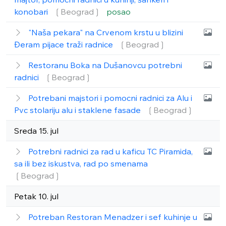
konobari
❲Beograd❳
posao
"Naša pekara" na Crvenom krstu u blizini
Đeram pijace traži radnice
❲Beograd❳
Restoranu Boka na Dušanovcu potrebni
radnici
❲Beograd❳
Potrebani majstori i pomocni radnici za Alu i
Pvc stolariju alu i staklene fasade
❲Beograd❳
Sreda 15. jul
Potrebni radnici za rad u kaficu TC Piramida,
sa ili bez iskustva, rad po smenama
❲Beograd❳
Petak 10. jul
Potreban Restoran Menadzer i sef kuhinje u