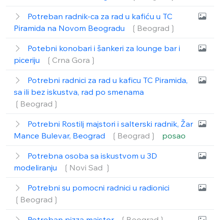
Potreban radnik-ca za rad u kafiću u TC
Piramida na Novom Beogradu
❲Beograd❳
Potebni konobari i šankeri za lounge bar i
piceriju
❲Crna Gora❳
Potrebni radnici za rad u kaficu TC Piramida,
sa ili bez iskustva, rad po smenama
❲Beograd❳
Potrebni Rostilj majstori i salterski radnik, Žar
Mance Bulevar, Beograd
❲Beograd❳
posao
Potrebna osoba sa iskustvom u 3D
modeliranju
❲Novi Sad ❳
Potrebni su pomocni radnici u radionici
❲Beograd❳
Potreban pizza majstor
❲Beograd❳