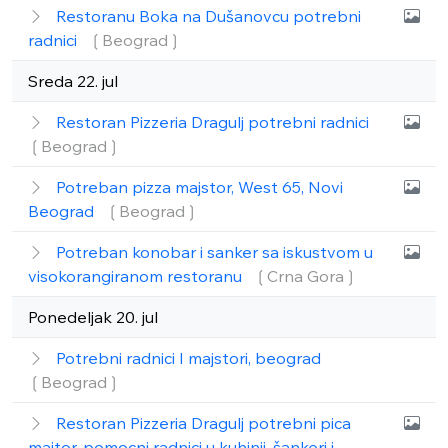
Restoranu Boka na Dušanovcu potrebni
radnici
❲Beograd❳
Sreda 22. jul
Restoran Pizzeria Dragulj potrebni radnici
❲Beograd❳
Potreban pizza majstor, West 65, Novi
Beograd
❲Beograd❳
Potreban konobar i sanker sa iskustvom u
visokorangiranom restoranu
❲Crna Gora❳
Ponedeljak 20. jul
Potrebni radnici I majstori, beograd
❲Beograd❳
Restoran Pizzeria Dragulj potrebni pica
majtor, pomocni radnici u kuhinji, šankeri i