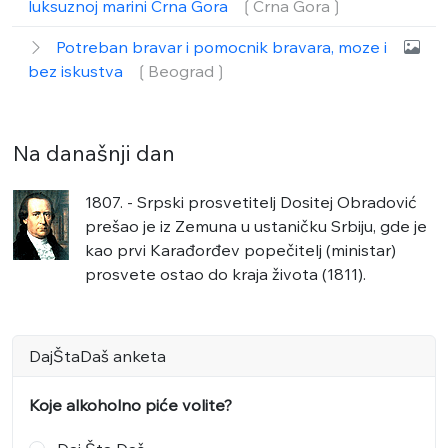
luksuznoj marini Crna Gora
❲Crna Gora❳
Potreban bravar i pomocnik bravara, moze i
bez iskustva
❲Beograd❳
Na današnji dan
1807. - Srpski prosvetitelj Dositej Obradović
prešao je iz Zemuna u ustaničku Srbiju, gde je
kao prvi Karađorđev popečitelj (ministar)
prosvete ostao do kraja života (1811).
DajŠtaDaš anketa
Koje alkoholno piće volite?