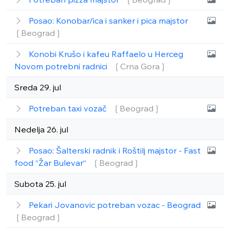
Posao: Konobar/ica i sanker i pica majstor
❲Beograd❳
Konobi Krušo i kafeu Raffaelo u Herceg
Novom potrebni radnici
❲Crna Gora❳
Sreda 29. jul
Potreban taxi vozač
❲Beograd❳
Nedelja 26. jul
Posao: Šalterski radnik i Roštilj majstor - Fast
food “Žar Bulevar“
❲Beograd❳
Subota 25. jul
Pekari Jovanovic potreban vozac - Beograd
❲Beograd❳