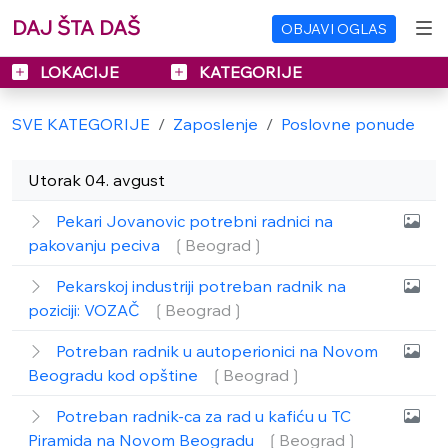
DAJ ŠTA DAŠ
OBJAVI OGLAS
LOKACIJE
KATEGORIJE
SVE KATEGORIJE
Zaposlenje
Poslovne ponude
Utorak 04. avgust
Pekari Jovanovic potrebni radnici na
pakovanju peciva
❲Beograd❳
Pekarskoj industriji potreban radnik na
poziciji: VOZAČ
❲Beograd❳
Potreban radnik u autoperionici na Novom
Beogradu kod opštine
❲Beograd❳
Potreban radnik-ca za rad u kafiću u TC
Piramida na Novom Beogradu
❲Beograd❳