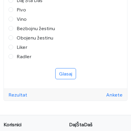
Daj Šta Daš
Pivo
Vino
Bezbojnu žestinu
Obojenu žestinu
Liker
Radler
Glasaj
Rezultat
Ankete
Korisnici
DajŠtaDaš