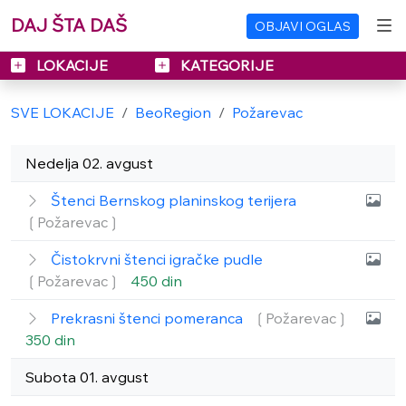
DAJ ŠTA DAŠ
OBJAVI OGLAS
LOKACIJE
KATEGORIJE
SVE LOKACIJE
BeoRegion
Požarevac
Nedelja 02. avgust
Štenci Bernskog planinskog terijera
❲Požarevac❳
Čistokrvni štenci igračke pudle
❲Požarevac❳
450 din
Prekrasni štenci pomeranca
❲Požarevac❳
350 din
Subota 01. avgust