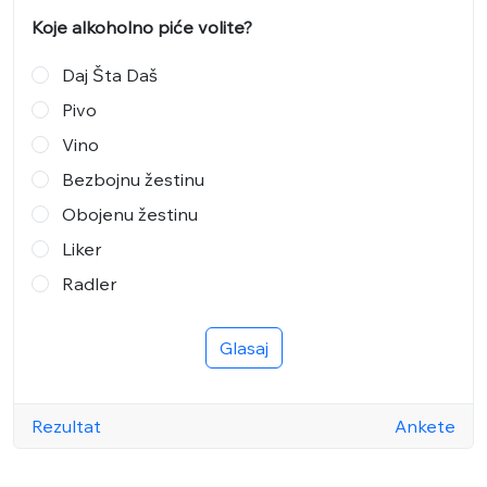
Koje alkoholno piće volite?
Daj Šta Daš
Pivo
Vino
Bezbojnu žestinu
Obojenu žestinu
Liker
Radler
Glasaj
Rezultat
Ankete