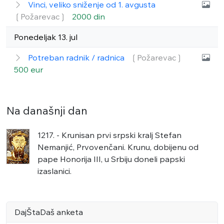
Vinci, veliko sniženje od 1. avgusta
❲Požarevac❳
2000 din
Ponedeljak 13. jul
Potreban radnik / radnica
❲Požarevac❳
500 eur
Na današnji dan
1217. - Krunisan prvi srpski kralj Stefan
Nemanjić, Prvovenčani. Krunu, dobijenu od
pape Honorija III, u Srbiju doneli papski
izaslanici.
DajŠtaDaš anketa