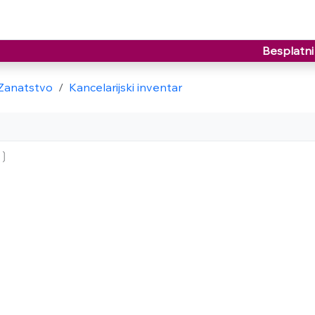
Besplatni 
-Zanatstvo
Kancelarijski inventar
d❳