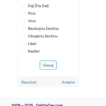
Daj Šta Daš
Pivo
Vino
Bezbojnu žestinu
Obojenu žestinu
Liker
Radler
Glasaj
Rezultat
Ankete
2008 – 2025 DajStaDas.com