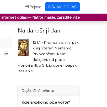
Prijava
OBJAVI OGLAS
Internet oglasi –
Platite manje, zaradite više
Na današnji dan
1217. - Krunisan prvi srpski
kralj Stefan Nemanjić,
Prvovenčani. Krunu,
dobijenu od pape
Honorija III, u Srbiju doneli papski
izaslanici.
DajŠtaDaš anketa
Koje alkoholno piće volite?