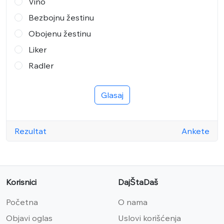
Vino
Bezbojnu žestinu
Obojenu žestinu
Liker
Radler
Glasaj
Rezultat
Ankete
Korisnici
DajŠtaDaš
Početna
O nama
Objavi oglas
Uslovi korišćenja