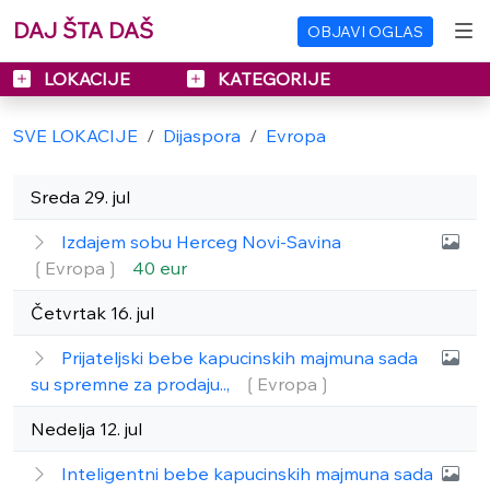
DAJ ŠTA DAŠ
OBJAVI OGLAS
LOKACIJE
KATEGORIJE
SVE LOKACIJE
Dijaspora
Evropa
Sreda 29. jul
Izdajem sobu Herceg Novi-Savina
❲Evropa❳
40 eur
Četvrtak 16. jul
Prijateljski bebe kapucinskih majmuna sada
su spremne za prodaju..,
❲Evropa❳
Nedelja 12. jul
Inteligentni bebe kapucinskih majmuna sada