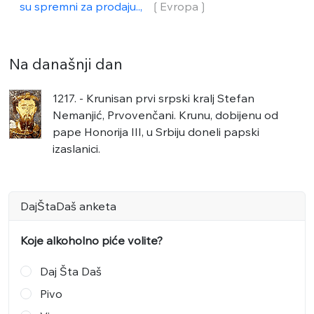
su spremni za prodaju..,
❲Evropa❳
Na današnji dan
1217. - Krunisan prvi srpski kralj Stefan
Nemanjić, Prvovenčani. Krunu, dobijenu od
pape Honorija III, u Srbiju doneli papski
izaslanici.
DajŠtaDaš anketa
Koje alkoholno piće volite?
Daj Šta Daš
Pivo